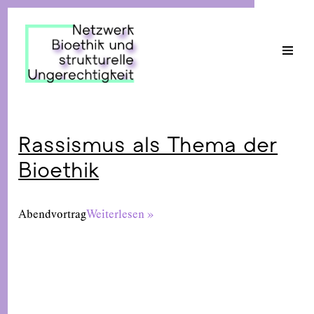
Zum
Inhalt
springen
Rassismus als Thema der
Bioethik
Abendvortrag
Weiterlesen »